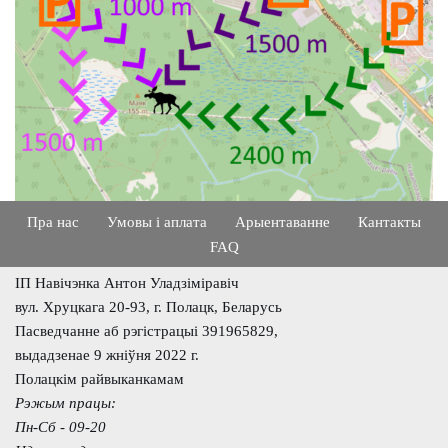
Пра нас
Умовы і аплата
Арыентаванне
Кантакты
FAQ
ІП Навічэнка Антон Уладзіміравіч
вул. Хруцкага 20-93, г. Полацк, Беларусь
Пасведчанне аб рэгістрацыі 391965829,
выдадзенае 9 жніўня 2022 г.
Полацкім райвыканкамам
Рэжым працы:
Пн-Сб - 09-20