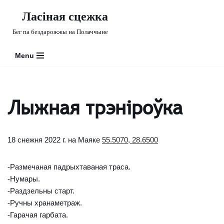
Ласіная сцежка
Skip
Бег па бездарожжы на Полаччыне
to
content
Menu
Лыжная трэніроўка
18 снежня 2022 г. на Маяке
55.5070, 28.6500
-Размечаная падрыхтаваная траса.
-Нумары.
-Раздзельны старт.
-Ручны хранаметраж.
-Гарачая гарбата.