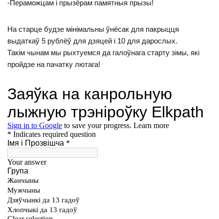
-Пераможцам і прызёрам памятныя прызы!
На старце будзе мінімальны ўнёсак для пакрыцця
выдаткаў 5 рублёў для дзяцей і 10 для дарослых.
Такім чынам мы рыхтуемся да галоўнага старту зімы, які
пройдзе на пачатку лютага!